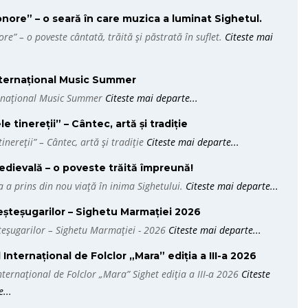
onore” – o seară în care muzica a luminat Sighetul.
ore” – o poveste cântată, trăită și păstrată în suflet.
Citeste mai
nternațional Music Summer
ernațional Music Summer
Citeste mai departe...
 tinereții” – Cântec, artă și tradiție
inereții” – Cântec, artă și tradiție
Citeste mai departe...
dievală – o poveste trăită împreună!
a a prins din nou viață în inima Sighetului.
Citeste mai departe...
șteșugarilor – Sighetu Marmației 2026
teșugarilor – Sighetu Marmației - 2026
Citeste mai departe...
 Internațional de Folclor „Mara” ediția a III-a 2026
Internațional de Folclor „Mara” Sighet ediția a III-a 2026
Citeste
...