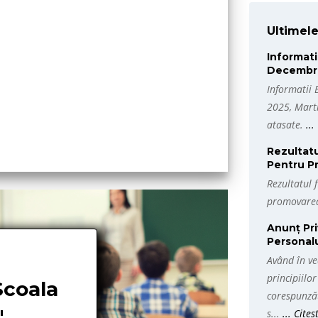
Ultimel
Informati
Sighet Int
Decembrie
Sighet Interna
Informatii 
2025, Marti
CONTINUA...
atasate.
..
Rezultatu
Pentru Pr
Rezultatul 
promovarea
Anunț Pr
Personalu
Având în ve
principiilo
Scoala
corespunzăt
"
s...
... Cite