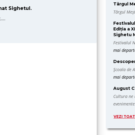
Târgul Me
nat Sighetul.
Târgul Meș
...
Festivalu
Ediția a 
Sighetu 
Festivalul 
mai departe
Descoperă
Școala de A
mai departe
August Cu
Cultura ne 
evenimentel
VEZI TOA