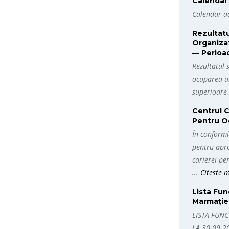
Calendar 
Calendar ac
Rezultatu
Organizat
— Perioa
Rezultatul 
ocuparea un
superioare
Centrul 
Pentru O
În conformi
pentru apr
carierei pe
... Citeste
Lista Fun
Marmației
LISTA FUNC
LA 30.09.