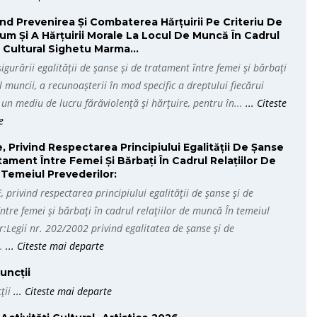
ind Prevenirea Și Combaterea Hărțuirii Pe Criteriu De
um Și A Hărțuirii Morale La Locul De Muncă În Cadrul
 Cultural Sighetu Marma...
sigurării egalității de șanse și de tratament între femei și bărbați
 muncii, a recunoașterii în mod specific a dreptului fiecărui
 un mediu de lucru fărăviolență și hărțuire, pentru în...
... Citeste
e
, Privind Respectarea Principiului Egalității De Șanse
tament Între Femei Și Bărbați În Cadrul Relațiilor De
Temeiul Prevederilor:
privind respectarea principiului egalității de șanse și de
ntre femei și bărbați în cadrul relațiilor de muncă În temeiul
r:Legii nr. 202/2002 privind egalitatea de șanse și de
..
... Citeste mai departe
uncții
cții
... Citeste mai departe