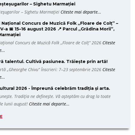
șteșugarilor – Sighetu Marmației
teșugarilor – Sighetu Marmației
Citeste mai departe...
l Național Concurs de Muzică Folk „Floare de Colț” –
XIV-a 📅 15–16 august 2026 📍 Parcul „Grădina Morii”,
Marmației
Național Concurs de Muzică Folk „Floare de Colț” 2026
Citeste
...
 talentul. Cultivă pasiunea. Trăiește prin artă!
rtă „Gheorghe Chivu” Înscrieri: 7–23 septembrie 2026
Citeste
...
ltural 2026 - Împreună celebrăm tradiția și arta.
unește. Tradiția ne definește. Vă așteptăm cu drag la toate
e lunii august!
Citeste mai departe...
TE