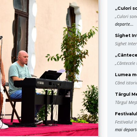
„Culori s
„Culori son
departe...
Sighet I
Sighet Int
„Cântecele
„Cântecele t
Lumea me
Când istori
Târgul Me
Târgul Meș
Festivalul
Festivalul 
mai departe