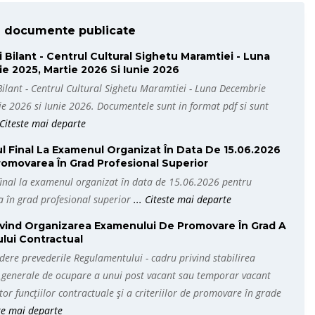
e documente publicate
i Bilant - Centrul Cultural Sighetu Maramtiei - Luna
ernațional Music Summer
 2025, Martie 2026 Si Iunie 2026
țional Music Summer...
Bilant - Centrul Cultural Sighetu Maramtiei - Luna Decembrie
e 2026 si Iunie 2026. Documentele sunt in format pdf si sunt
. Citeste mai departe
l Final La Examenul Organizat În Data De 15.06.2026
omovarea În Grad Profesional Superior
final la examenul organizat în data de 15.06.2026 pentru
 în grad profesional superior
... Citeste mai departe
ivind Organizarea Examenului De Promovare În Grad A
lui Contractual
dere prevederile Regulamentului - cadru privind stabilirea
r generale de ocupare a unui post vacant sau temporar vacant
or funcțiilor contractuale și a criteriilor de promovare în grade
ste mai departe