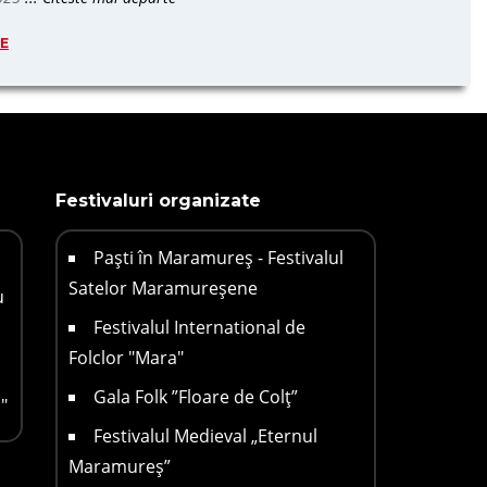
TE
Festivaluri organizate
Paști în Maramureș - Festivalul
Satelor Maramureșene
u
Festivalul International de
Folclor "Mara"
Gala Folk ”Floare de Colț”
"
Festivalul Medieval „Eternul
Maramureș”