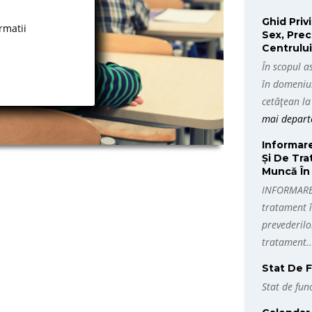
Ghid Priv
rmatii
Sex, Prec
Centrului
În scopul a
în domeniul
cetățean la
mai depart
Informare
Și De Tra
Muncă În 
INFORMARE, 
tratament î
prevederilo
tratament.
Stat De F
Stat de fun