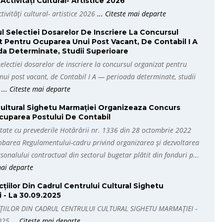
Activități Cultural- Artistice 2026
tivități cultural- artistice 2026
... Citeste mai departe
l Selectiei Dosarelor De Inscriere La Concursul
 Pentru Ocuparea Unui Post Vacant, De Contabil I A
da Determinate, Studii Superioare
selectiei dosarelor de inscriere la concursul organizat pentru
ui post vacant, de Contabil I A — perioada determinate, studii
,
... Citeste mai departe
Cultural Sighetu Marmației Organizeaza Concurs
cuparea Postului De Contabil
tate cu prevederile Hotărârii nr. 1336 din 28 octombrie 2022
obarea Regulamentului-cadru privind organizarea şi dezvoltarea
rsonalului contractual din sectorul bugetar plătit din fonduri p...
 mai departe
cțiilor Din Cadrul Centrului Cultural Sighetu
 - La 30.09.2025
ȚIILOR DIN CADRUL CENTRULUI CULTURAL SIGHETU MARMAȚIEI -
2025
... Citeste mai departe