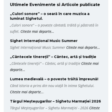
Ultimele Evenimente si Articole publicate
„Culori sonore” – o seară în care muzica a
luminat Sighetul.
„Culori sonore” – o poveste cântată, trăită și păstrată în
suflet.
Citeste mai departe...
Sighet Internațional Music Summer
Sighet Internațional Music Summer
Citeste mai departe...
„Cântecele tinereții” – Cântec, artă și tradiție
„Cântecele tinereții” – Cântec, artă și tradiție
Citeste mai
departe...
Lumea medievală – o poveste trăită împreună!
Când istoria a prins din nou viață în inima Sighetului.
Citeste mai departe...
Târgul Meșteșugarilor – Sighetu Marmației 2026
Târgul Meșteșugarilor – Sighetu Marmației - 2026
Citeste