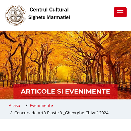
Toggl
navig
ARTICOLE SI EVENIMENTE
Acasa
Evenimente
Concurs de Artă Plastică ,,Gheorghe Chivu” 2024