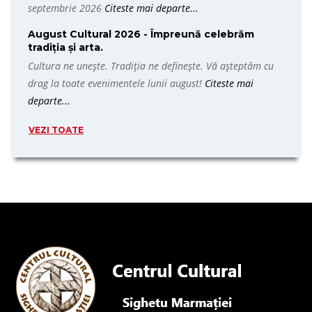
septembrie 2026
Citeste mai departe...
August Cultural 2026 - Împreună celebrăm
tradiția și arta.
Cultura ne unește. Tradiția ne definește. Vă așteptăm cu
drag la toate evenimentele lunii august!
Citeste mai
departe...
VEZI TOATE