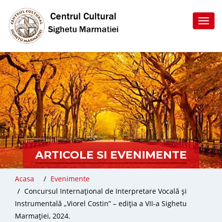
Toggl
navig
ARTICOLE SI EVENIMENTE
Acasa
Evenimente
Concursul Internațional de Interpretare Vocală și
Instrumentală „Viorel Costin” – ediția a VII-a Sighetu
Marmației, 2024.