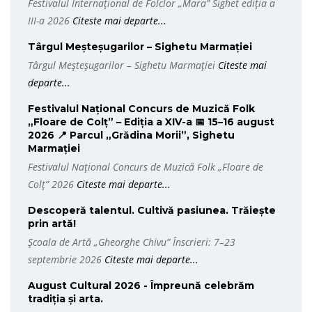
Festivalul Internațional de Folclor „Mara” Sighet ediția a
III-a 2026
Citeste mai departe...
Târgul Meșteșugarilor – Sighetu Marmației
Târgul Meșteșugarilor – Sighetu Marmației
Citeste mai
departe...
Festivalul Național Concurs de Muzică Folk
„Floare de Colț” – Ediția a XIV-a 📅 15–16 august
2026 📍 Parcul „Grădina Morii”, Sighetu
Marmației
Festivalul Național Concurs de Muzică Folk „Floare de
Colț” 2026
Citeste mai departe...
Descoperă talentul. Cultivă pasiunea. Trăiește
prin artă!
Școala de Artă „Gheorghe Chivu” Înscrieri: 7–23
septembrie 2026
Citeste mai departe...
August Cultural 2026 - Împreună celebrăm
tradiția și arta.