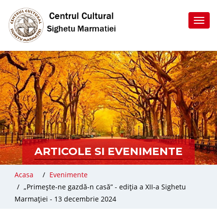
Toggl
navig
ARTICOLE SI EVENIMENTE
Acasa
Evenimente
„Primește-ne gazdă-n casă” - ediția a XII-a Sighetu
Marmației - 13 decembrie 2024