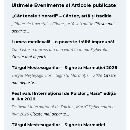
Ultimele Evenimente si Articole publicate
„Cântecele tinereții” – Cântec, artă și tradiție
„Cântecele tinereții” – Cântec, artă și tradiție
Citeste mai
departe...
Lumea medievală – o poveste trăită împreună!
Când istoria a prins din nou viață în inima Sighetului.
Citeste mai departe...
Târgul Meșteșugarilor – Sighetu Marmației 2026
Târgul Meșteșugarilor – Sighetu Marmației - 2026
Citeste
mai departe...
Festivalul Internațional de Folclor „Mara” ediția
a III-a 2026
Festivalul Internațional de Folclor „Mara” Sighet ediția a
III-a 2026
Citeste mai departe...
Târgul Meșteșugarilor – Sighetu Marmației