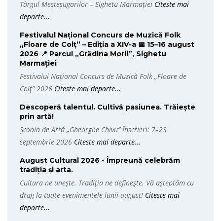
Târgul Meșteșugarilor – Sighetu Marmației
Citeste mai
departe...
Festivalul Național Concurs de Muzică Folk
„Floare de Colț” – Ediția a XIV-a 📅 15–16 august
2026 📍 Parcul „Grădina Morii”, Sighetu
Marmației
Festivalul Național Concurs de Muzică Folk „Floare de
Colț” 2026
Citeste mai departe...
Descoperă talentul. Cultivă pasiunea. Trăiește
prin artă!
Școala de Artă „Gheorghe Chivu” Înscrieri: 7–23
septembrie 2026
Citeste mai departe...
August Cultural 2026 - Împreună celebrăm
tradiția și arta.
Cultura ne unește. Tradiția ne definește. Vă așteptăm cu
drag la toate evenimentele lunii august!
Citeste mai
departe...