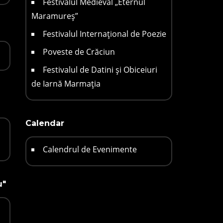
Festivalul Medieval „Eternul
Maramureș”
Festivalul Internațional de Poezie
Poveste de Crăciun
Festivalul de Datini și Obiceiuri
de Iarnă Marmația
Calendar
Calendrul de Evenimente
u"