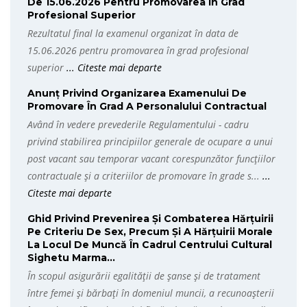
De 15.06.2026 Pentru Promovarea În Grad
Profesional Superior
Rezultatul final la examenul organizat în data de
15.06.2026 pentru promovarea în grad profesional
superior
... Citeste mai departe
Anunț Privind Organizarea Examenului De
Promovare În Grad A Personalului Contractual
Având în vedere prevederile Regulamentului - cadru
privind stabilirea principiilor generale de ocupare a unui
post vacant sau temporar vacant corespunzător funcțiilor
contractuale și a criteriilor de promovare în grade s...
...
Citeste mai departe
Ghid Privind Prevenirea Și Combaterea Hărțuirii
Pe Criteriu De Sex, Precum Și A Hărțuirii Morale
La Locul De Muncă În Cadrul Centrului Cultural
Sighetu Marma...
În scopul asigurării egalității de șanse și de tratament
între femei și bărbați în domeniul muncii, a recunoașterii