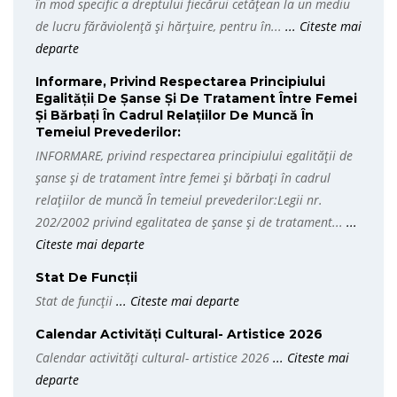
în mod specific a dreptului fiecărui cetățean la un mediu
de lucru fărăviolență și hărțuire, pentru în...
... Citeste mai
departe
Informare, Privind Respectarea Principiului
Egalității De Șanse Și De Tratament Între Femei
Și Bărbați În Cadrul Relațiilor De Muncă În
Temeiul Prevederilor:
INFORMARE, privind respectarea principiului egalității de
șanse și de tratament între femei și bărbați în cadrul
relațiilor de muncă În temeiul prevederilor:Legii nr.
202/2002 privind egalitatea de șanse și de tratament...
...
Citeste mai departe
Stat De Funcții
Stat de funcții
... Citeste mai departe
Calendar Activități Cultural- Artistice 2026
Calendar activități cultural- artistice 2026
... Citeste mai
departe