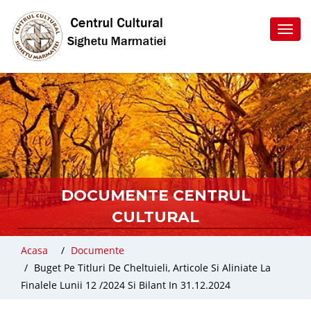
Toggl
navig
DOCUMENTE CENTRUL
CULTURAL
Acasa
Documente
Buget Pe Titluri De Cheltuieli, Articole Si Aliniate La
Finalele Lunii 12 /2024 Si Bilant In 31.12.2024