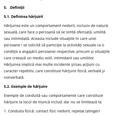
5. Definiții
5.1. Definirea hărțuirii
Hărțuirea este un comportament nedorit, inclusiv de natură
sexuală, care face o persoană să se simtă ofensată, umilită
sau intimidată. Aceasta include situațiile în care unei
persoane i se solicită să participe la activități sexuale ca o
condiție a angajării persoanei respective, precum și situațiile
care creează un mediu ostil, intimidant sau umilitor.
Hărțuirea implică mai multe incidente și/sau acțiuni cu
caracter repetitiv, care constituie hărțuire fizică, verbală și
nonverbală.
5.2. Exemple de hărțuire
Exemple de conduită sau comportamente care constituie
hărțuire la locul de muncă includ, dar nu se limitează la:
1. Conduita fizică: contact fizic nedorit, repetat (atingeri