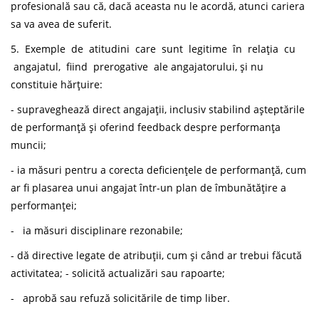
profesională sau că, dacă aceasta nu le acordă, atunci cariera
sa va avea de suferit.
5. Exemple de atitudini care sunt legitime în relația cu
angajatul, fiind prerogative ale angajatorului, și nu
constituie hărțuire:
- supraveghează direct angajații, inclusiv stabilind așteptările
de performanță și oferind feedback despre performanța
muncii;
- ia măsuri pentru a corecta deficiențele de performanță, cum
ar fi plasarea unui angajat într-un plan de îmbunătățire a
performanței;
- ia măsuri disciplinare rezonabile;
- dă directive legate de atribuții, cum și când ar trebui făcută
activitatea; - solicită actualizări sau rapoarte;
- aprobă sau refuză solicitările de timp liber.