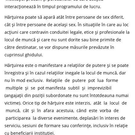
interacționează în timpul programului de lucru.
Hărțuirea poate să apară atât între persoane de sex diferit,
cât și între persoane de același sex. În situațiile în care au loc
acțiuni care contravin conduitei legale, etice și profesionale la
locul de muncă și care nu sunt dorite sau bine primite de
către destinatar, se vor dispune măsurile prevăzute în
cuprinsul ghidului.
Hărțuirea este o manifestare a relațiilor de putere și se poate
înregistra și în cazul relațiilor inegale la locul de muncă, dar
nu în mod exclusiv. Relațiile de putere pot lua forme
multiple și se pot manifesta subtil și imprevizibil
(angajații din poziții subordonate nu sunt întotdeauna numai
victime). Orice tip de hărțuire este interzis, atât la locul de
muncă, cât și în afara acestuia, când este vorba de
participarea la diverse evenimente, deplasări în interes de
serviciu, sesiuni de formare sau conferințe, inclusiv în relație
cu beneficiarii instituției.