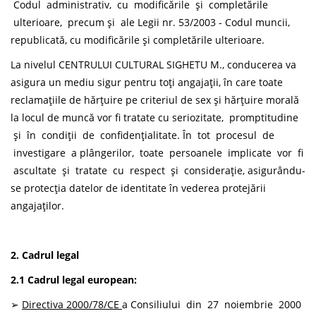
Codul administrativ, cu modificările și completările
ulterioare, precum și ale Legii nr. 53/2003 - Codul muncii,
republicată, cu modificările și completările ulterioare.
La nivelul CENTRULUI CULTURAL SIGHETU M., conducerea va
asigura un mediu sigur pentru toți angajații, în care toate
reclamațiile de hărțuire pe criteriul de sex și hărțuire morală
la locul de muncă vor fi tratate cu seriozitate, promptitudine
și în condiții de confidențialitate. În tot procesul de
investigare a plângerilor, toate persoanele implicate vor fi
ascultate și tratate cu respect și considerație, asigurându-
se protecția datelor de identitate în vederea protejării
angajaților.
2. Cadrul legal
2.1 Cadrul legal european:
➢
Directiva
2000/78/CE
a Consiliului din 27 noiembrie 2000