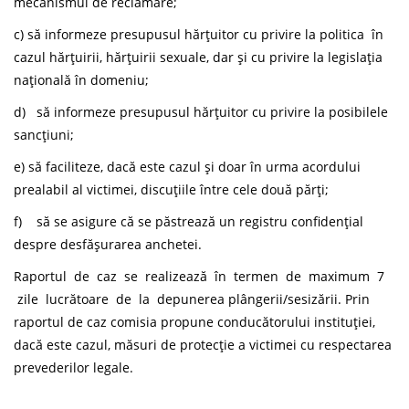
mecanismul de reclamare;
c) să informeze presupusul hărțuitor cu privire la politica în
cazul hărțuirii, hărțuirii sexuale, dar și cu privire la legislația
națională în domeniu;
d) să informeze presupusul hărțuitor cu privire la posibilele
sancțiuni;
e) să faciliteze, dacă este cazul și doar în urma acordului
prealabil al victimei, discuțiile între cele două părți;
f) să se asigure că se păstrează un registru confidențial
despre desfășurarea anchetei.
Raportul de caz se realizează în termen de maximum 7
zile lucrătoare de la depunerea plângerii/sesizării. Prin
raportul de caz comisia propune conducătorului instituției,
dacă este cazul, măsuri de protecție a victimei cu respectarea
prevederilor legale.