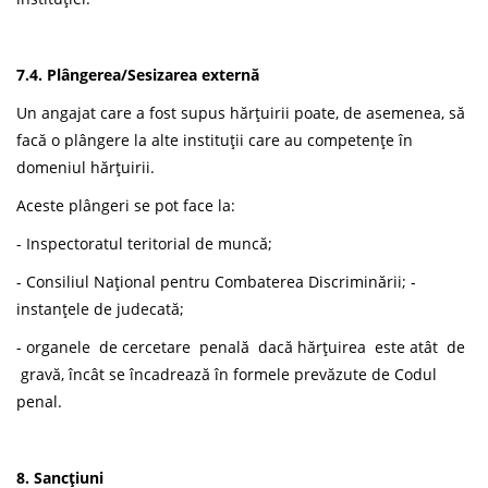
7.4. Plângerea/Sesizarea externă
Un angajat care a fost supus hărțuirii poate, de asemenea, să
facă o plângere la alte instituții care au competențe în
domeniul hărțuirii.
Aceste plângeri se pot face la:
- Inspectoratul teritorial de muncă;
- Consiliul Național pentru Combaterea Discriminării; -
instanțele de judecată;
- organele de cercetare penală dacă hărțuirea este atât de
gravă, încât se încadrează în formele prevăzute de Codul
penal.
8. Sancțiuni