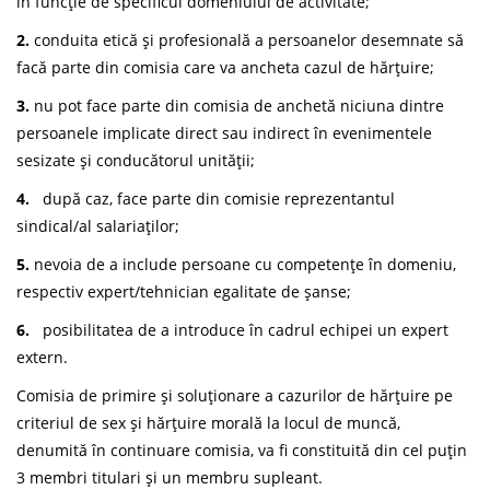
în funcție de specificul domeniului de activitate;
2.
conduita etică și profesională a persoanelor desemnate să
facă parte din comisia care va ancheta cazul de hărțuire;
3.
nu pot face parte din comisia de anchetă niciuna dintre
persoanele implicate direct sau indirect în evenimentele
sesizate și conducătorul unității;
4.
după caz, face parte din comisie reprezentantul
sindical/al salariaților;
5.
nevoia de a include persoane cu competențe în domeniu,
respectiv expert/tehnician egalitate de șanse;
6.
posibilitatea de a introduce în cadrul echipei un expert
extern.
Comisia de primire și soluționare a cazurilor de hărțuire pe
criteriul de sex și hărțuire morală la locul de muncă,
denumită în continuare comisia, va fi constituită din cel puțin
3 membri titulari și un membru supleant.