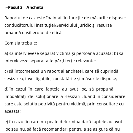
➢
Pasul
3
-
Ancheta
Raportul de caz este înaintat, în funcție de măsurile dispuse:
conducătorului instituției/Serviciului juridic și resurse
umane/consilierului de etică.
Comisia trebuie:
a) să intervieveze separat victima și persoana acuzată; b) să
intervieveze separat alte părți terțe relevante;
c) să întocmească un raport al anchetei, care să cuprindă
sesizarea, investigațiile, constatările și măsurile dispuse;
d) în cazul în care faptele au avut loc, să propună
modalități de soluționare a sesizării, luând în considerare
care este soluția potrivită pentru victimă, prin consultare cu
aceasta;
e) în cazul în care nu poate determina dacă faptele au avut
loc sau nu, să facă recomandări pentru a se asigura că nu