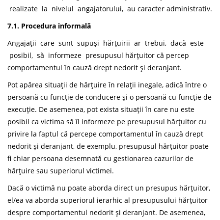
realizate la nivelul angajatorului, au caracter administrativ.
7.1. Procedura informală
Angajații care sunt supuși hărțuirii ar trebui, dacă este
posibil, să informeze presupusul hărțuitor că percep
comportamentul în cauză drept nedorit și deranjant.
Pot apărea situații de hărțuire în relații inegale, adică între o
persoană cu funcție de conducere și o persoană cu funcție de
execuție. De asemenea, pot exista situații în care nu este
posibil ca victima să îl informeze pe presupusul hărțuitor cu
privire la faptul că percepe comportamentul în cauză drept
nedorit și deranjant, de exemplu, presupusul hărțuitor poate
fi chiar persoana desemnată cu gestionarea cazurilor de
hărțuire sau superiorul victimei.
Dacă o victimă nu poate aborda direct un presupus hărțuitor,
el/ea va aborda superiorul ierarhic al presupusului hărțuitor
despre comportamentul nedorit și deranjant. De asemenea,