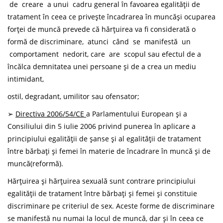
de creare a unui cadru general în favoarea egalității de
tratament în ceea ce privește încadrarea în muncăși ocuparea
forței de muncă prevede că hărțuirea va fi considerată o
formă de discriminare, atunci când se manifestă un
comportament nedorit, care are scopul sau efectul de a
încălca demnitatea unei persoane și de a crea un mediu
intimidant,
ostil, degradant, umilitor sau ofensator;
➢
Directiva
2006/54/CE
a Parlamentului European și a
Consiliului din 5 iulie 2006 privind punerea în aplicare a
principiului egalității de șanse și al egalității de tratament
între bărbați și femei în materie de încadrare în muncă și de
muncă(reformă).
Hărțuirea și hărțuirea sexuală sunt contrare principiului
egalității de tratament între bărbați și femei și constituie
discriminare pe criteriul de sex. Aceste forme de discriminare
se manifestă nu numai la locul de muncă, dar și în ceea ce