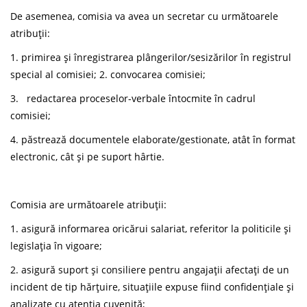
De asemenea, comisia va avea un secretar cu următoarele
atribuții:
1. primirea și înregistrarea plângerilor/sesizărilor în registrul
special al comisiei; 2. convocarea comisiei;
3. redactarea proceselor-verbale întocmite în cadrul
comisiei;
4. păstrează documentele elaborate/gestionate, atât în format
electronic, cât și pe suport hârtie.
Comisia are următoarele atribuții:
1. asigură informarea oricărui salariat, referitor la politicile și
legislația în vigoare;
2. asigură suport și consiliere pentru angajații afectați de un
incident de tip hărțuire, situațiile expuse fiind confidențiale și
analizate cu atenția cuvenită;