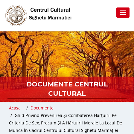
Toggl
navig
DOCUMENTE CENTRUL
CULTURAL
Acasa
Documente
Ghid Privind Prevenirea Și Combaterea Hărțuirii Pe
Criteriu De Sex, Precum Și A Hărțuirii Morale La Locul De
Muncă În Cadrul Centrului Cultural Sighetu Marmației