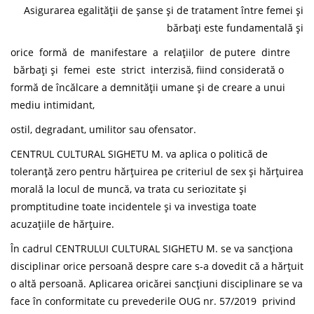
Asigurarea egalității de șanse și de tratament între femei și
bărbați este fundamentală și
orice formă de manifestare a relațiilor de putere dintre
bărbați și femei este strict interzisă, fiind considerată o
formă de încălcare a demnității umane și de creare a unui
mediu intimidant,
ostil, degradant, umilitor sau ofensator.
CENTRUL CULTURAL SIGHETU M. va aplica o politică de
toleranță zero pentru hărțuirea pe criteriul de sex și hărțuirea
morală la locul de muncă, va trata cu seriozitate și
promptitudine toate incidentele și va investiga toate
acuzațiile de hărțuire.
În cadrul CENTRULUI CULTURAL SIGHETU M. se va sancționa
disciplinar orice persoană despre care s-a dovedit că a hărțuit
o altă persoană. Aplicarea oricărei sancțiuni disciplinare se va
face în conformitate cu prevederile OUG nr. 57/2019 privind