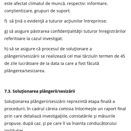
este afectat climatul de muncă, respectiv: informare,
conștientizare, grupuri de suport;
f) să țină o evidență a tuturor acțiunilor întreprinse;
g) să asigure păstrarea confidențialității tuturor înregistrărilor
referitoare la cazul investigat;
h) să se asigure că procesul de soluționare a
plângerii/sesizării se realizează cel mai târziuîn termen de 45
de zile lucrătoare de Ia data Ia care a fost făcută
plângerea/sesizarea.
7.3. Soluționarea plângerii/sesizării
Soluționarea plângerii/sesizării reprezintă etapa finală a
procedurii, în cadrul căreia comisia întocmește un raport final
prin care detaliază investigațiile, constatările și măsurile
propuse, după caz, și pe care îl va înainta conducătorului
instituției.