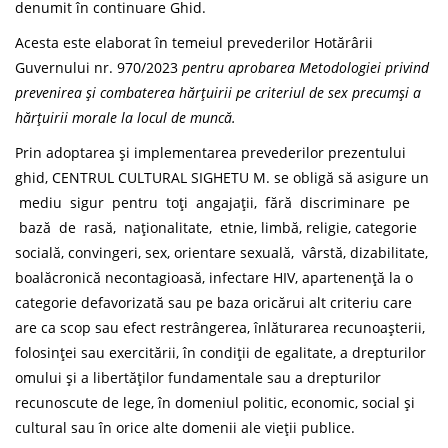
denumit în continuare Ghid.
Acesta este elaborat în temeiul prevederilor Hotărârii
Guvernului nr. 970/2023
pentru aprobarea Metodologiei privind
prevenirea și combaterea hărțuirii pe criteriul de sex precumși a
hărțuirii morale la locul de muncă
.
Prin adoptarea și implementarea prevederilor prezentului
ghid, CENTRUL CULTURAL SIGHETU M. se obligă să asigure un
mediu sigur pentru toți angajații, fără discriminare pe
bază de rasă, naționalitate, etnie, limbă, religie, categorie
socială, convingeri, sex, orientare sexuală, vârstă, dizabilitate,
boalăcronică necontagioasă, infectare HIV, apartenență la o
categorie defavorizată sau pe baza oricărui alt criteriu care
are ca scop sau efect restrângerea, înlăturarea recunoașterii,
folosinței sau exercitării, în condiții de egalitate, a drepturilor
omului și a libertăților fundamentale sau a drepturilor
recunoscute de lege, în domeniul politic, economic, social și
cultural sau în orice alte domenii ale vieții publice.