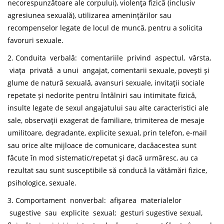
necorespunzătoare ale corpului), violența fizică (inclusiv
agresiunea sexuală), utilizarea amenințărilor sau
recompenselor legate de locul de muncă, pentru a solicita
favoruri sexuale.
2. Conduita verbală: comentariile privind aspectul, vârsta,
viața privată a unui angajat, comentarii sexuale, povești și
glume de natură sexuală, avansuri sexuale, invitații sociale
repetate și nedorite pentru întâlniri sau intimitate fizică,
insulte legate de sexul angajatului sau alte caracteristici ale
sale, observații exagerat de familiare, trimiterea de mesaje
umilitoare, degradante, explicite sexual, prin telefon, e-mail
sau orice alte mijloace de comunicare, dacăacestea sunt
făcute în mod sistematic/repetat și dacă urmăresc, au ca
rezultat sau sunt susceptibile să conducă la vătămări fizice,
psihologice, sexuale.
3. Comportament nonverbal: afișarea materialelor
sugestive sau explicite sexual; gesturi sugestive sexual,