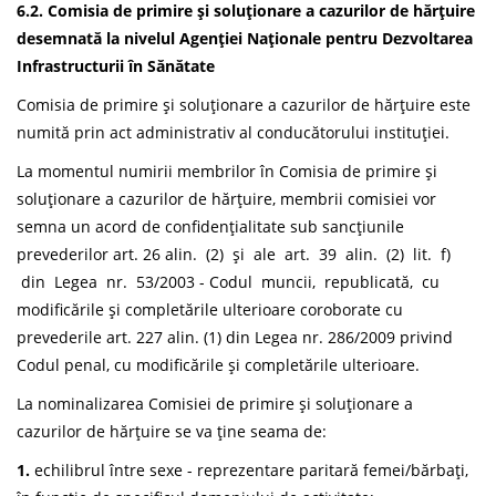
6.2. Comisia de primire și soluționare a cazurilor de hărțuire
desemnată la nivelul Agenției Naționale pentru Dezvoltarea
Infrastructurii în Sănătate
Comisia de primire și soluționare a cazurilor de hărțuire este
numită prin act administrativ al conducătorului instituției.
La momentul numirii membrilor în Comisia de primire și
soluționare a cazurilor de hărțuire, membrii comisiei vor
semna un acord de confidențialitate sub sancțiunile
prevederilor art. 26 alin. (2) și ale art. 39 alin. (2) lit. f)
din Legea nr. 53/2003 - Codul muncii, republicată, cu
modificările și completările ulterioare coroborate cu
prevederile art. 227 alin. (1) din Legea nr. 286/2009 privind
Codul penal, cu modificările și completările ulterioare.
La nominalizarea Comisiei de primire și soluționare a
cazurilor de hărțuire se va ține seama de:
1.
echilibrul între sexe - reprezentare paritară femei/bărbați,