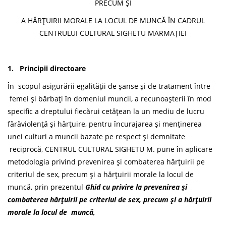
PRECUM ȘI
A HĂRȚUIRII MORALE LA LOCUL DE MUNCĂ ÎN CADRUL
CENTRULUI CULTURAL SIGHETU MARMAȚIEI
1. Principii directoare
În scopul asigurării egalității de șanse și de tratament între
femei și bărbați în domeniul muncii, a recunoașterii în mod
specific a dreptului fiecărui cetățean la un mediu de lucru
fărăviolență și hărțuire, pentru încurajarea și menținerea
unei culturi a muncii bazate pe respect și demnitate
reciprocă, CENTRUL CULTURAL SIGHETU M. pune în aplicare
metodologia privind prevenirea și combaterea hărțuirii pe
criteriul de sex, precum și a hărțuirii morale la locul de
muncă, prin prezentul
Ghid cu privire la prevenirea și
combaterea hărțuirii pe criteriul de sex, precum și a hărțuirii
morale la locul de muncă,