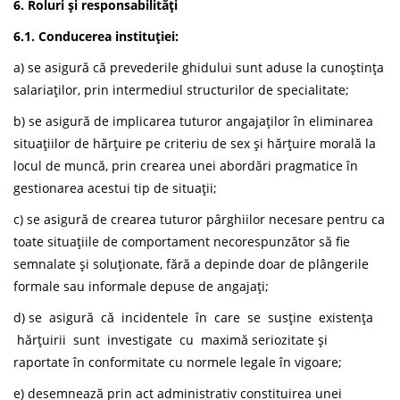
6. Roluri și responsabilități
6.1.
Conducerea instituției:
a) se asigură că prevederile ghidului sunt aduse la cunoștința
salariaților, prin intermediul structurilor de specialitate;
b) se asigură de implicarea tuturor angajaților în eliminarea
situațiilor de hărțuire pe criteriu de sex și hărțuire morală la
locul de muncă, prin crearea unei abordări pragmatice în
gestionarea acestui tip de situații;
c) se asigură de crearea tuturor pârghiilor necesare pentru ca
toate situațiile de comportament necorespunzător să fie
semnalate și soluționate, fără a depinde doar de plângerile
formale sau informale depuse de angajați;
d) se asigură că incidentele în care se susține existența
hărțuirii sunt investigate cu maximă seriozitate și
raportate în conformitate cu normele legale în vigoare;
e) desemnează prin act administrativ constituirea unei