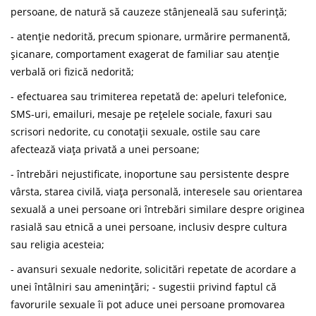
persoane, de natură să cauzeze stânjeneală sau suferință;
- atenție nedorită, precum spionare, urmărire permanentă,
șicanare, comportament exagerat de familiar sau atenție
verbală ori fizică nedorită;
- efectuarea sau trimiterea repetată de: apeluri telefonice,
SMS-uri, emailuri, mesaje pe rețelele sociale, faxuri sau
scrisori nedorite, cu conotații sexuale, ostile sau care
afectează viața privată a unei persoane;
- întrebări nejustificate, inoportune sau persistente despre
vârsta, starea civilă, viața personală, interesele sau orientarea
sexuală a unei persoane ori întrebări similare despre originea
rasială sau etnică a unei persoane, inclusiv despre cultura
sau religia acesteia;
- avansuri sexuale nedorite, solicitări repetate de acordare a
unei întâlniri sau amenințări; - sugestii privind faptul că
favorurile sexuale îi pot aduce unei persoane promovarea