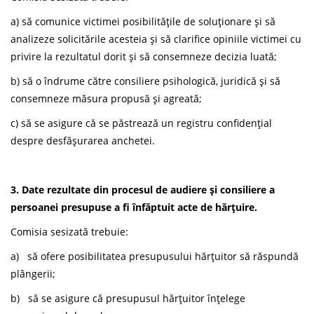
a) să comunice victimei posibilitățile de soluționare și să
analizeze solicitările acesteia și să clarifice opiniile victimei cu
privire la rezultatul dorit și să consemneze decizia luată;
b) să o îndrume către consiliere psihologică, juridică și să
consemneze măsura propusă și agreată;
c) să se asigure că se păstrează un registru confidențial
despre desfășurarea anchetei.
3. Date rezultate din procesul de audiere și consiliere a
persoanei presupuse a fi înfăptuit acte de hărțuire.
Comisia sesizată trebuie:
a) să ofere posibilitatea presupusului hărțuitor să răspundă
plângerii;
b) să se asigure că presupusul hărțuitor înțelege