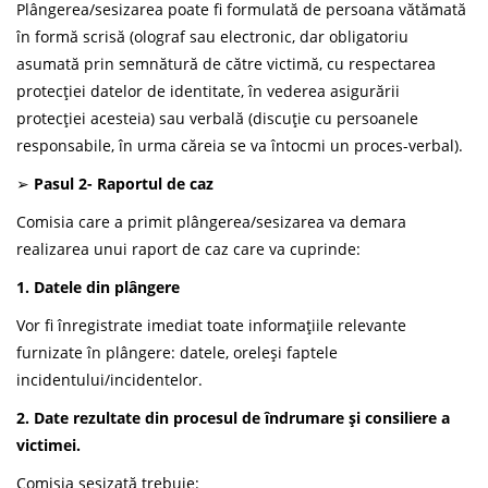
Plângerea/sesizarea poate fi formulată de persoana vătămată
în formă scrisă (olograf sau electronic, dar obligatoriu
asumată prin semnătură de către victimă, cu respectarea
protecției datelor de identitate, în vederea asigurării
protecției acesteia) sau verbală (discuție cu persoanele
responsabile, în urma căreia se va întocmi un proces-verbal).
➢
Pasul
2- Raportul de caz
Comisia care a primit plângerea/sesizarea va demara
realizarea unui raport de caz care va cuprinde:
1. Datele din plângere
Vor fi înregistrate imediat toate informațiile relevante
furnizate în plângere: datele, oreleși faptele
incidentului/incidentelor.
2. Date rezultate din procesul de îndrumare și consiliere a
victimei.
Comisia sesizată trebuie: