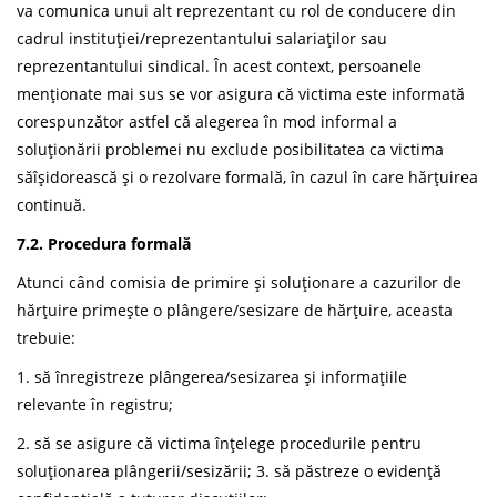
va comunica unui alt reprezentant cu rol de conducere din
cadrul instituției/reprezentantului salariaților sau
reprezentantului sindical. În acest context, persoanele
menționate mai sus se vor asigura că victima este informată
corespunzător astfel că alegerea în mod informal a
soluționării problemei nu exclude posibilitatea ca victima
săîșidorească și o rezolvare formală, în cazul în care hărțuirea
continuă.
7.2. Procedura formală
Atunci când comisia de primire și soluționare a cazurilor de
hărțuire primește o plângere/sesizare de hărțuire, aceasta
trebuie:
1. să înregistreze plângerea/sesizarea și informațiile
relevante în registru;
2. să se asigure că victima înțelege procedurile pentru
soluționarea plângerii/sesizării; 3. să păstreze o evidență