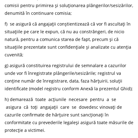
comisii pentru primirea și soluționarea plângerilor/sesizărilor,
denumită în continuare comisia;
f) se asigură că angajații conștientizează că vor fi ascultați în
situațiile pe care le expun, că nu au constrângeri, de nicio
natură, pentru a comunica starea de fapt, precum și că
situațiile prezentate sunt confidențiale și analizate cu atenția
cuvenită;
g) asigură constituirea registrului de semnalare a cazurilor
unde vor fi înregistrate plângerile/sesizările; registrul va
conține număr de înregistrare, data, faza hărțuirii, soluții
identificate (model registru conform Anexă la prezentul Ghid);
h) demarează toate acțiunile necesare pentru a se
asigura că toți angajații care se dovedesc vinovați de
cazurile confirmate de hărțuire sunt sancționați în
conformitate cu prevederile legaleși asigură toate măsurile de
protecție a victimei.