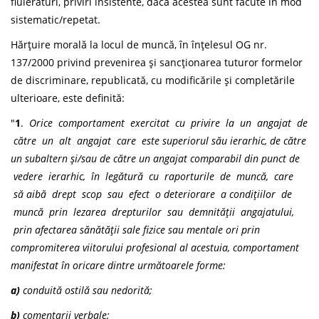
fluierături, priviri insistente, dacă acestea sunt făcute în mod
sistematic/repetat.
Hărțuire morală la locul de muncă, în înțelesul OG nr.
137/2000 privind prevenirea și sancționarea tuturor formelor
de discriminare, republicată, cu modificările și completările
ulterioare, este definită:
"
1
.
Orice
comportament
exercitat cu privire la un angajat de
către un alt angajat care este superiorul său ierarhic, de către
un subaltern și/sau de către un angajat comparabil din punct de
vedere ierarhic, în legătură cu raporturile de muncă, care
să aibă drept scop sau efect o
deteriorare
a
condițiilor
de
muncă prin lezarea drepturilor sau demnității angajatului,
prin afectarea sănătății sale fizice sau mentale ori prin
compromiterea viitorului profesional al acestuia, comportament
manifestat în oricare dintre următoarele forme:
a)
conduită
ostilă
sau
nedorită;
b)
comentarii verbale;