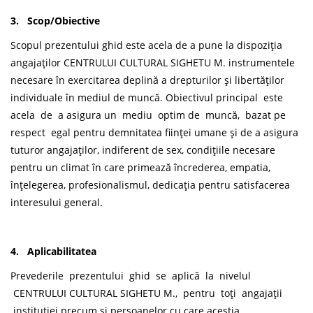
3. Scop/Obiective
Scopul prezentului ghid este acela de a pune la dispoziția
angajaților CENTRULUI CULTURAL SIGHETU M. instrumentele
necesare în exercitarea deplină a drepturilor și libertăților
individuale în mediul de muncă. Obiectivul principal este
acela de a asigura un mediu optim de muncă, bazat pe
respect egal pentru demnitatea ființei umane și de a asigura
tuturor angajaților, indiferent de sex, condițiile necesare
pentru un climat în care primează încrederea, empatia,
înțelegerea, profesionalismul, dedicația pentru satisfacerea
interesului general.
4. Aplicabilitatea
Prevederile prezentului ghid se aplică la nivelul
CENTRULUI CULTURAL SIGHETU M., pentru toți angajații
instituției precum și persoanelor cu care aceștia