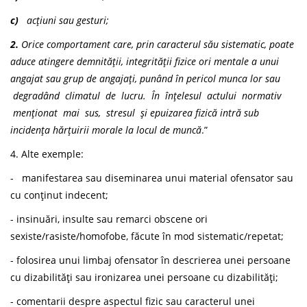
c)
acțiuni
sau gesturi;
2.
Orice
comportament care, prin caracterul său sistematic, poate
aduce atingere demnității, integrității fizice ori mentale a unui
angajat sau grup de angajați, punând în pericol munca lor sau
degradând climatul de lucru. În înțelesul actului normativ
menționat mai sus, stresul și epuizarea fizică intră sub
incidența hărțuirii morale la locul de muncă
.”
4. Alte exemple:
- manifestarea sau diseminarea unui material ofensator sau
cu conținut indecent;
- insinuări, insulte sau remarci obscene ori
sexiste/rasiste/homofobe, făcute în mod sistematic/repetat;
- folosirea unui limbaj ofensator în descrierea unei persoane
cu dizabilități sau ironizarea unei persoane cu dizabilități;
- comentarii despre aspectul fizic sau caracterul unei