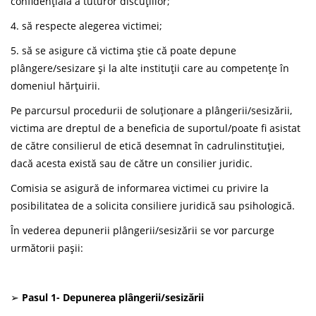
confidențială a tuturor discuțiilor;
4. să respecte alegerea victimei;
5. să se asigure că victima știe că poate depune
plângere/sesizare și la alte instituții care au competențe în
domeniul hărțuirii.
Pe parcursul procedurii de soluţionare a plângerii/sesizării,
victima are dreptul de a beneficia de suportul/poate fi asistat
de către consilierul de etică desemnat în cadrulinstituției,
dacă acesta există sau de către un consilier juridic.
Comisia se asigură de informarea victimei cu privire la
posibilitatea de a solicita consiliere juridică sau psihologică.
În vederea depunerii plângerii/sesizării se vor parcurge
următorii pașii:
➢
Pasul
1- Depunerea plângerii/sesizării